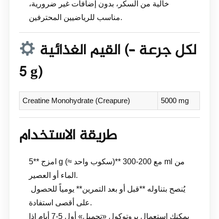
خالية من السكر، بدون إضافات غير ضرورية،
مناسب للرياضيين المحترفين.
القيم الغذائية (لكل جرعة –
5 g)
Creatine Monohydrate (Creapure)
5000 mg
طريقة الاستخدام
امزج **5 g (≈ سكوب واحد)** مع 200-300 ml من
الماء أو العصير.
️ يُنصح بتناوله **قبل أو بعد التمرين** يومياً للحصول
على أقصى استفادة.
يمكنك استعمال بروتوكول «تحميل» أول 5-7 أيام إذا