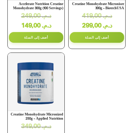
Accelerate Nutrition Creatine
Creatine Monohydrate Micronisee
Monohydrate 300g (100 Servings)
300g – BiotechUSA
د.م.
419,00
د.م.
249,00
د.م.
299,00
د.م.
149,00
أضف إلى السلة
أضف إلى السلة
Creatine Monohydrate Micronized
250g – Applied Nutrition
د.م.
349,00