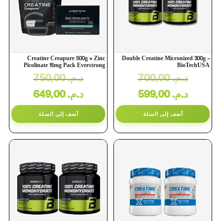
Creatine Creapure 500g + Zinc
Double Creatine Micronized 300g –
Picolinate 15mg Pack Everstrong
BioTechUSA
750,00
د.م.
700,00
د.م.
649,00
د.م.
599,00
د.م.
أضف إلى السلة
أضف إلى السلة