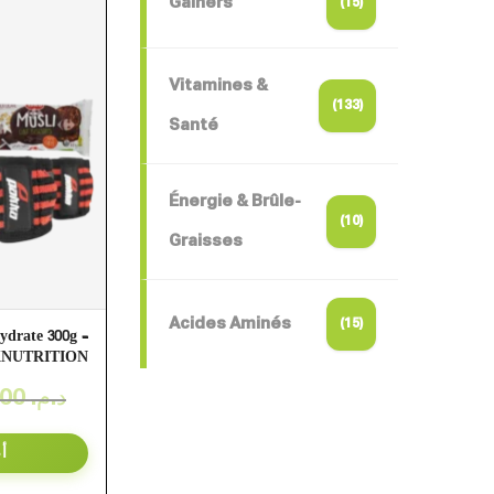
Gainers
(15)
Vitamines &
(133)
Santé
Énergie & Brûle-
(10)
Graisses
Acides Aminés
(15)
ydrate 300g –
NUTRITION
349,00
د.م.
أ