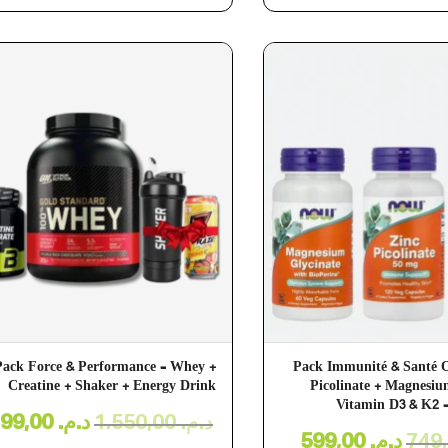
Pack Force & Performance – Whey +
Pack Immunité & Santé O
Creatine + Shaker + Energy Drink
Picolinate + Magnesiu
Vitamin D3 & K2
1.399,00
د.م.
1.550,00
د.م.
599,00
د.م.