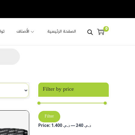
0
الصفحة الرئيسية
الأصناف
توا
Filter by price
Filter
Price:
د.م. 1.400
—
د.م. 240