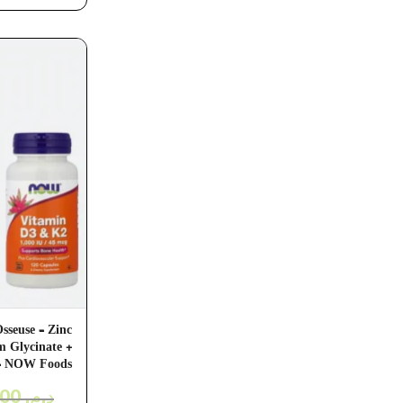
sseuse – Zinc
m Glycinate +
 – NOW Foods
749,00
د.م.