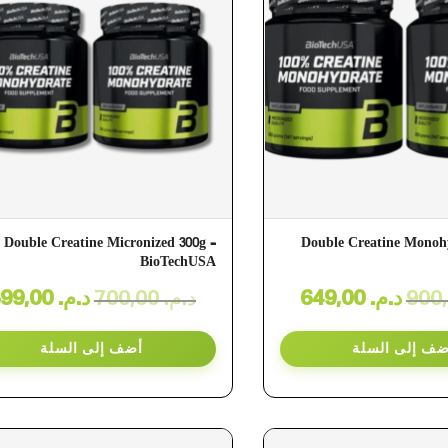
Double Creatine Micronized 300g –
Double Creatine Monohy
BioTechUSA
599,00
د.م.
700,00
د.م.
649,00
د.م.
ضف إلى السلة
أضف إلى السلة