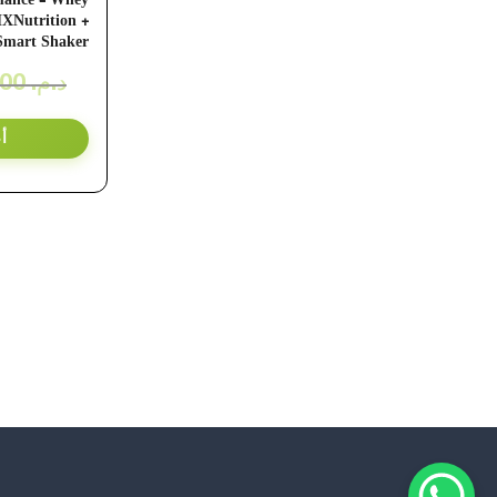
mance – Whey
HXNutrition +
Smart Shaker
900,00
د.م.
أ