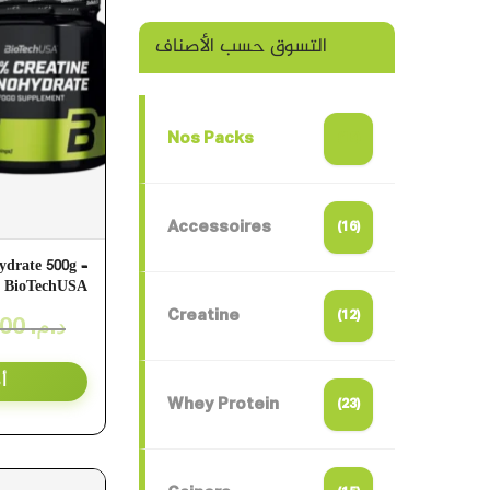
التسوق حسب الأصناف
Nos Packs
(19)
Accessoires
(16)
drate 500g –
BioTechUSA
Creatine
(12)
900,00
د.م.
أ
Whey Protein
(23)