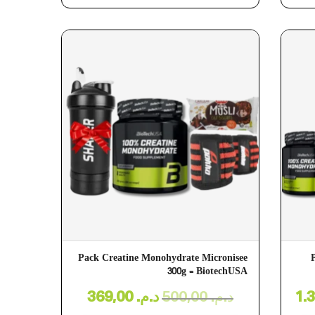
Pack Creatine Monohydrate Micronisee
300g – BiotechUSA
369,00
د.م.
500,00
د.م.