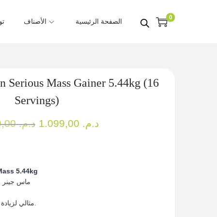
0
نا
الأصناف
الصفحة الرئيسية
n Serious Mass Gainer 5.44kg (16
Servings)
O
C
1.199,00
د.م.
1.099,00
د.م.
r
u
i
r
Mass 5.44kg
g
r
فر 1250 كالوري
i
e
مثالي لزيادة الوزن وبناء الكتلة العضلية بسرعة.
n
n