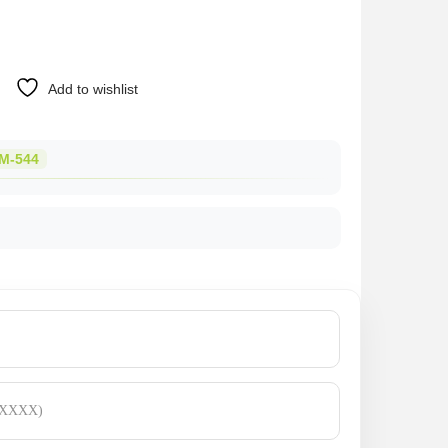
a
t
l
p
Add to wishlist
p
r
r
i
M-544
i
c
c
e
e
i
w
s
a
:
s
د
:
.