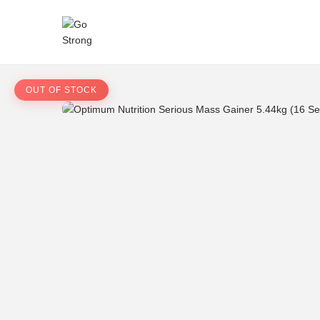
S
S
k
k
i
i
p
p
t
t
o
o
n
c
a
o
v
n
i
t
g
e
a
n
t
t
i
o
n