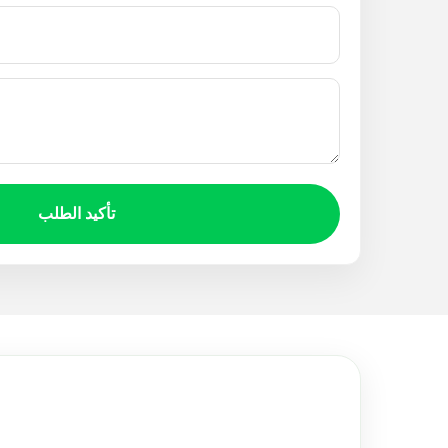
د
م
.
.
م
.
1
.
1
0
تأكيد الطلب
.
9
1
9
9
,
9
0
,
0
0
.