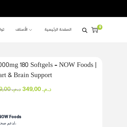
0
الصفحة الرئيسية
الأصناف
توا
1000mg 180 Softgels – NOW Foods |
rt & Brain Support
د.م.
349,00
د.م.
449,00
 NOW Foods
مكمل غني بـ EPA و DHA لدعم صحة القلب،