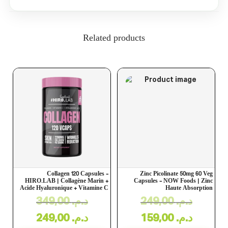
Related products
Collagen 120 Capsules –
Zinc Picolinate 50mg 60 Veg
HIRO.LAB | Collagène Marin +
Capsules – NOW Foods | Zinc
Acide Hyaluronique + Vitamine C
Haute Absorption
349,00
د.م.
249,00
د.م.
249,00
د.م.
159,00
د.م.