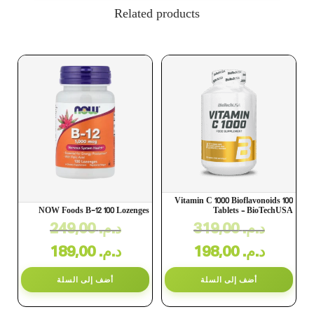
Related products
Vitamin C 1000 Bioflavonoids 100
NOW Foods B-12 100 Lozenges
Tablets – BioTechUSA
د.م.
319,00
د.م.
249,00
د.م.
198,00
د.م.
189,00
أضف إلى السلة
أضف إلى السلة