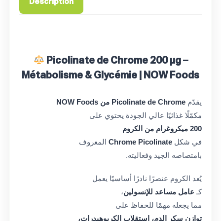
Description
Picolinate de Chrome 200 µg –
Métabolisme & Glycémie | NOW Foods
يقدّم
Picolinate de Chrome من NOW Foods
مكمّلًا غذائيًا عالي الجودة يحتوي على
200 ميكروغرام من الكروم
في شكل
Chrome Picolinate
المعروف
بامتصاصه الجيد وفعاليته.
يُعد الكروم عنصرًا نادرًا أساسيًا يعمل
كـ
عامل مساعد للإنسولين
،
مما يجعله مهمًا للحفاظ على
توازن سكر الدم، استقلاب الكربوهيدرات،