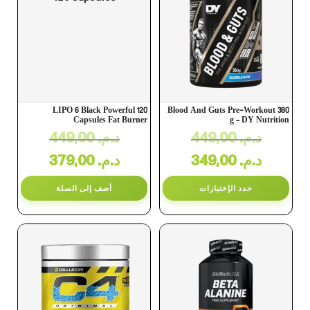
LIPO 6 Black Powerful 120
Blood And Guts Pre-Workout 380
Capsules Fat Burner
g – DY Nutrition
449,00
د.م.
449,00
د.م.
379,00
د.م.
349,00
د.م.
حدد الإختيارات
أضف إلى السلة