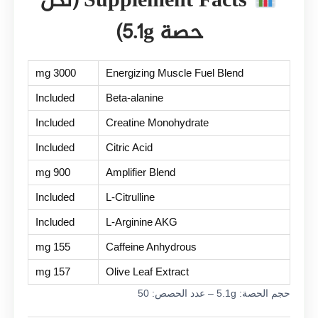
Supplement Facts (لكل
حصة 5.1g)
3000 mg
Energizing Muscle Fuel Blend
Included
Beta-alanine
Included
Creatine Monohydrate
Included
Citric Acid
900 mg
Amplifier Blend
Included
L-Citrulline
Included
L-Arginine AKG
155 mg
Caffeine Anhydrous
157 mg
Olive Leaf Extract
حجم الحصة: 5.1g – عدد الحصص: 50