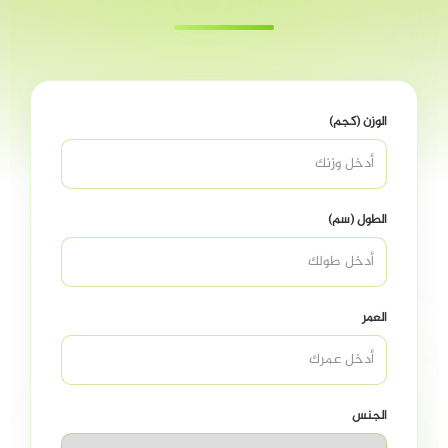
الوزن (كجم)
الطول (سم)
العمر
الجنس