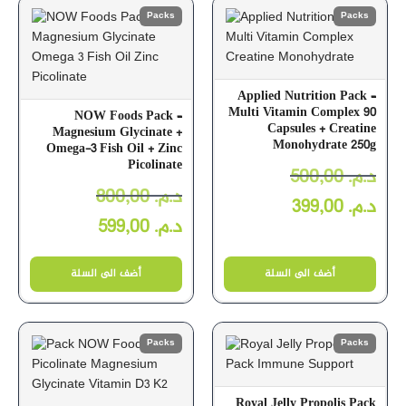
Packs
Packs
Applied Nutrition Pack –
Multi Vitamin Complex 90
NOW Foods Pack –
Capsules + Creatine
Magnesium Glycinate +
Monohydrate 250g
Omega-3 Fish Oil + Zinc
Picolinate
500,00
د.م.
800,00
د.م.
399,00
د.م.
599,00
د.م.
أضف الى السلة
أضف الى السلة
Packs
Packs
Royal Jelly Propolis Pack