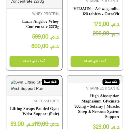
VITAMINES & SANTÉ
VIT&MIN + Ashwagandha
120 tablets – OstroVit
WHEY PROTEIN
Lazar Angelov Whey
179,00
د.م.
Concentrate 2270g
299,00
د.م.
599,00
د.م.
800,00
د.م.
أضف الى السلة
أضف الى السلة
الأكثر مبيعاً
الأكثر مبيعاً
VITAMINES & SANTÉ
High Absorption
Magnesium Glycinate
ACCESSOIRES
350mg – Solaray | Muscle,
Lifting Straps Padded Gym
Sleep & Nervous System
Wrist Support (Pair)
Support
69,00
د.م.
119,00
د.م.
329,00
د.م.