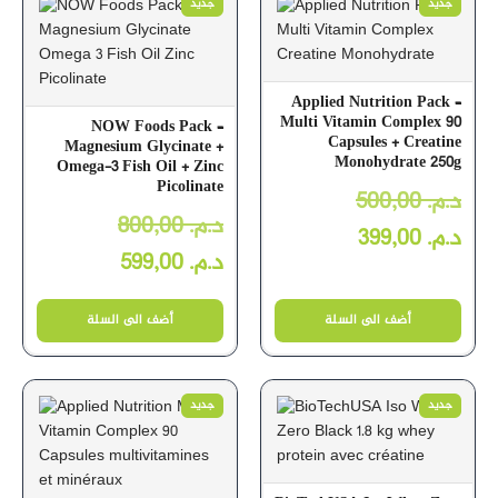
جديد
جديد
Applied Nutrition Pack –
Multi Vitamin Complex 90
NOW Foods Pack –
Capsules + Creatine
Magnesium Glycinate +
Monohydrate 250g
Omega-3 Fish Oil + Zinc
Picolinate
500,00
د.م.
800,00
د.م.
399,00
د.م.
599,00
د.م.
أضف الى السلة
أضف الى السلة
جديد
جديد