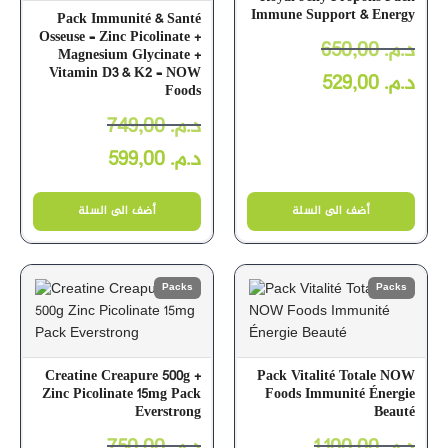
Immune Support & Energy
Pack Immunité & Santé
Osseuse – Zinc Picolinate +
650,00
د.م.
Magnesium Glycinate +
Vitamin D3 & K2 – NOW
529,00
د.م.
Foods
749,00
د.م.
599,00
د.م.
أضف الى السلة
أضف الى السلة
Packs
Packs
Creatine Creapure 500g +
Pack Vitalité Totale NOW
Zinc Picolinate 15mg Pack
Foods Immunité Énergie
Everstrong
Beauté