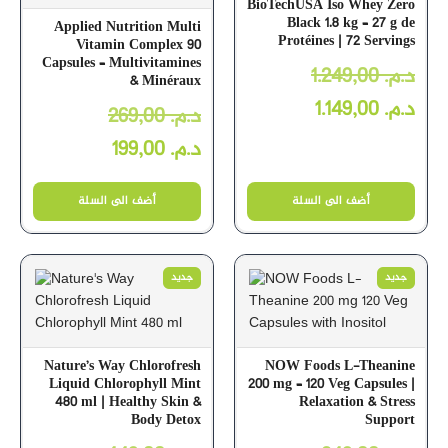
BioTechUSA Iso Whey Zero
Black 1.8 kg – 27 g de
Applied Nutrition Multi
Protéines | 72 Servings
Vitamin Complex 90
Capsules – Multivitamines
1.249,00
د.م.
& Minéraux
1.149,00
د.م.
269,00
د.م.
199,00
د.م.
أضف الى السلة
أضف الى السلة
جديد
جديد
Nature’s Way Chlorofresh
NOW Foods L-Theanine
Liquid Chlorophyll Mint
200 mg – 120 Veg Capsules |
480 ml | Healthy Skin &
Relaxation & Stress
Body Detox
Support